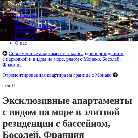
Главная
О Босолей
Достопримечательности
Интересные факты
Фотогалерея
Контакты
О нас
Современные апартаменты с мансардой в резиденции
с парковкой и видом на море, рядом с Монако, Босолей,
Франция
Отремонтированная квартира на границе с Монако
фев
11
Эксклюзивные апартаменты
с видом на море в элитной
резиденции с бассейном,
Босолей, Франция